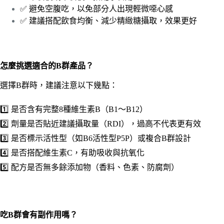
✅ 避免空腹吃，以免部分人出現輕微噁心感
✅ 建議搭配飲食均衡、減少精緻糖攝取，效果更好
怎麼挑選適合的B群產品？
選擇B群時，建議注意以下幾點：
1️⃣ 是否含有完整8種維生素B（B1～B12）
2️⃣ 劑量是否貼近建議攝取量（RDI），過高不代表更有效
3️⃣ 是否標示活性型（如B6活性型P5P）或複合B群設計
4️⃣ 是否搭配維生素C，有助吸收與抗氧化
5️⃣ 配方是否無多餘添加物（香料、色素、防腐劑）
吃B群會有副作用嗎？