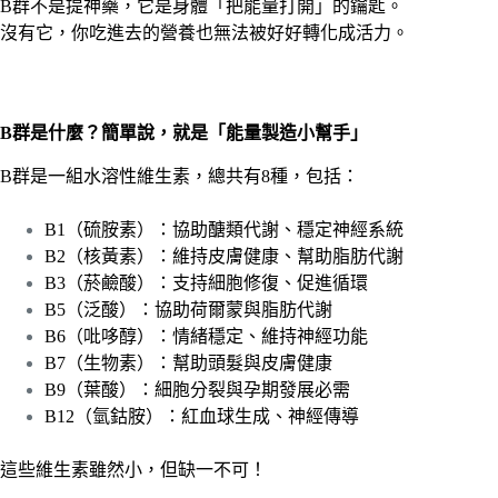
B群不是提神藥，它是身體「把能量打開」的鑰匙。
沒有它，你吃進去的營養也無法被好好轉化成活力。
B群是什麼？簡單說，就是「能量製造小幫手」
B群是一組水溶性維生素，總共有8種，包括：
B1（硫胺素）：協助醣類代謝、穩定神經系統
B2（核黃素）：維持皮膚健康、幫助脂肪代謝
B3（菸鹼酸）：支持細胞修復、促進循環
B5（泛酸）：協助荷爾蒙與脂肪代謝
B6（吡哆醇）：情緒穩定、維持神經功能
B7（生物素）：幫助頭髮與皮膚健康
B9（葉酸）：細胞分裂與孕期發展必需
B12（氫鈷胺）：紅血球生成、神經傳導
這些維生素雖然小，但缺一不可！