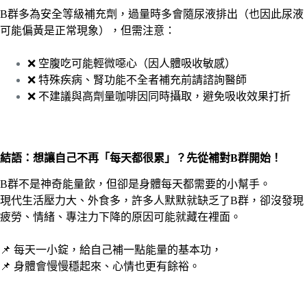
B群多為安全等級補充劑，過量時多會隨尿液排出（也因此尿液
可能偏黃是正常現象），但需注意：
❌ 空腹吃可能輕微噁心（因人體吸收敏感）
❌ 特殊疾病、腎功能不全者補充前請諮詢醫師
❌ 不建議與高劑量咖啡因同時攝取，避免吸收效果打折
結語：想讓自己不再「每天都很累」？先從補對B群開始！
B群不是神奇能量飲，但卻是身體每天都需要的小幫手。
現代生活壓力大、外食多，許多人默默就缺乏了B群，卻沒發現
疲勞、情緒、專注力下降的原因可能就藏在裡面。
📌 每天一小錠，給自己補一點能量的基本功，
📌 身體會慢慢穩起來、心情也更有餘裕。