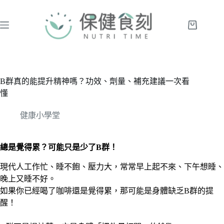
跳
至
主
購
要
物
內
車
容
B群真的能提升精神嗎？功效、劑量、補充建議一次看
懂
健康小學堂
總是覺得累？可能只是少了B群！
現代人工作忙、睡不飽、壓力大，常常早上起不來、下午想睡、
晚上又睡不好。
如果你已經喝了咖啡還是覺得累，那可能是身體缺乏B群的提
醒！